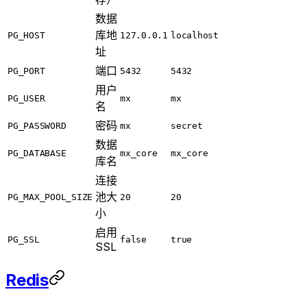
数据
库地
PG_HOST
127.0.0.1
localhost
址
端口
PG_PORT
5432
5432
用户
PG_USER
mx
mx
名
密码
PG_PASSWORD
mx
secret
数据
PG_DATABASE
mx_core
mx_core
库名
连接
池大
PG_MAX_POOL_SIZE
20
20
小
启用
PG_SSL
false
true
SSL
Redis