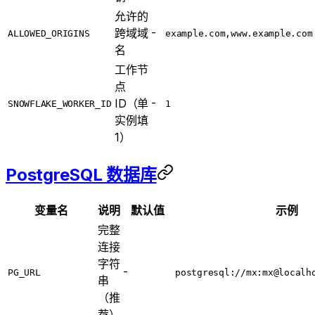
允许的
-
跨域域
ALLOWED_ORIGINS
example.com,www.example.com
名
工作节
点
-
ID（单
SNOWFLAKE_WORKER_ID
1
实例填
1）
PostgreSQL 数据库
变量名
说明
默认值
示例
完整
连接
字符
-
PG_URL
postgresql://mx:mx@localh
串
（推
荐）