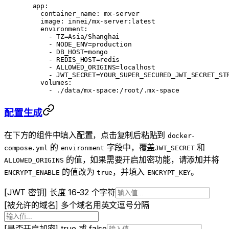
  app
:
    container_name
: 
mx-server
    image
: 
innei/mx-server:latest
environment
:
      - 
TZ=Asia/Shanghai
      - 
NODE_ENV=production
      - 
DB_HOST=mongo
      - 
REDIS_HOST=redis
      - 
ALLOWED_ORIGINS=localhost
      - 
JWT_SECRET=YOUR_SUPER_SECURED_JWT_SECRET_ST
    volumes
:
      - 
./data/mx-space:/root/.mx-space
配置生成
在下方的组件中填入配置，点击复制后粘贴到
docker-
的
字段中，覆盖
和
compose.yml
environment
JWT_SECRET
的值，如果需要开启加密功能，请添加并将
ALLOWED_ORIGINS
的值改为
，并填入
。
ENCRYPT_ENABLE
true
ENCRYPT_KEY
[JWT 密钥] 长度 16-32 个字符
[被允许的域名] 多个域名用英文逗号分隔
[是否开启加密] true 或 false