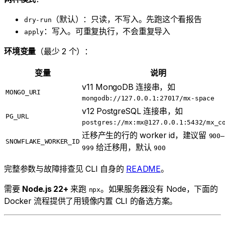
（默认）：只读，不写入。先跑这个看报告
dry-run
：写入。可重复执行，不会重复导入
apply
环境变量
（最少 2 个）：
变量
说明
v11 MongoDB 连接串，如
MONGO_URI
mongodb://127.0.0.1:27017/mx-space
v12 PostgreSQL 连接串，如
PG_URL
postgres://mx:mx@127.0.0.1:5432/mx_c
迁移产生的行的 worker id，建议留
900–
SNOWFLAKE_WORKER_ID
给迁移用，默认
999
900
完整参数与故障排查见 CLI 自身的
README
。
需要
Node.js 22+
来跑
。如果服务器没有 Node，下面的
npx
Docker 流程提供了用镜像内置 CLI 的备选方案。