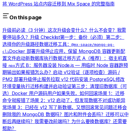
将 WordPress 站点内容迁移到 Mix Space 的完整指南
On this page
升级前必读（3 分钟）
这次升级会变什么？
什么不会变？
我需
要停站多久？
升级 Checklist
第一步：备份（必须）
第二步：
选择你的升级路径
数据迁移工具：
@mx-space/mongo-pg-
Docker 部署升级
停止应用，保留 MongoDB 容器
更新配
cli
置文件
启动新数据库
执行数据迁移
方式 A（推荐）：宿主机直
接
方式 B：服务器没装 Node.js — 用临时 Node 容器跑
预
npx
期输出
如果报错怎么办？
启动 v12
验证（逐项检查）
源码 /
PM2 部署升级
停止服务
拉取 v12 代码
安装 PostgreSQL
修改
环境变量
执行迁移
构建并启动
验证
第三步：清理旧数据库（可
选）
Docker 用户
源码用户
如果失败，如何回滚
场景 1：迁移
命令就报错了
场景 2：v12 启动了，但发现数据不对或功能异
常
场景 3：已经在 v12 写了新数据，又想回滚
常见问题
迁移会
删除我的 MongoDB 数据吗？
图片和附件会丢吗？
迁移可以中
断后再继续吗？
我需要改前端吗？
为什么要换数据库？
还需要
帮助？