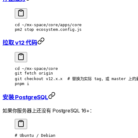
cd
 ~/mx-space/core/apps/core
pm2
 stop
 ecosystem.config.js
拉取 v12 代码
cd
 ~/mx-space/core
git
 fetch
 origin
git
 checkout
 v12.x.x
  # 替换为实际 tag，或 master 上的
pnpm
 i
安装 PostgreSQL
如果你服务器上还没有 PostgreSQL 16+：
# Ubuntu / Debian