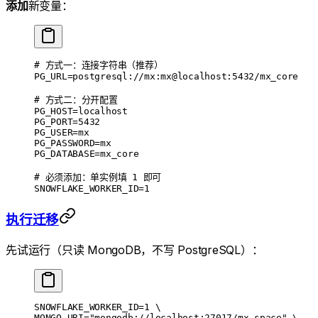
添加
新变量：
# 方式一：连接字符串（推荐）
PG_URL
=
postgresql://mx:mx@localhost:5432/mx_core
# 方式二：分开配置
PG_HOST
=
localhost
PG_PORT
=
5432
PG_USER
=
mx
PG_PASSWORD
=
mx
PG_DATABASE
=
mx_core
# 必须添加：单实例填 1 即可
SNOWFLAKE_WORKER_ID
=
1
执行迁移
先试运行（只读 MongoDB，不写 PostgreSQL）：
SNOWFLAKE_WORKER_ID
=
1
 \
MONGO_URI=
"mongodb://localhost:27017/mx-space"
 \