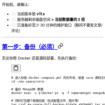
开始前，请确认：
当前版本是
v11.x
服务器剩余磁盘空间
> 当前数据量的 2 倍
已准备好至少 30 分钟的维护窗口（期间不要发文章/
评论）
第一步：备份（必须）
无论你用 Docker 还是源码部署，先执行备份：
# 进入你放 docker-compose.yml 的文件夹，或者 core 源码
cd
 ~/mx-space/core
# 备份 MongoDB 数据
docker
 exec
 -i
 $(
docker
 ps
 -q
 -f
 name=mongo
) 
mongod
# 同时打包整个数据目录（包含配置文件、图片等）
tar
 czvf
 mx-space-full-backup-
$(
date
 +%Y%m%d
)
.tar.g