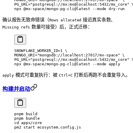
PG_URL=
"postgresql://mx:mx@localhost:5432/mx_core"
 
npx 
@mx-space/mongo-pg-cli@latest
 --mode
 dry-run
确认报告无致命错误（
接近真实条数、
Rows allocated
数量可接受）后，正式迁移：
Missing refs
SNOWFLAKE_WORKER_ID
=
1
 \
MONGO_URI=
"mongodb://localhost:27017/mx-space"
 \
PG_URL=
"postgresql://mx:mx@localhost:5432/mx_core"
 
npx 
@mx-space/mongo-pg-cli@latest
 --mode
 apply
模式可重复执行：被
打断后再跑不会重复导入。
apply
Ctrl+C
构建并启动
pnpm
 build
pnpm
 bundle
cd
 apps/core
pm2
 start
 ecosystem.config.js