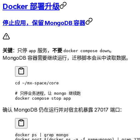
Docker 部署升级
停止应用，保留 MongoDB 容器
关键
：只停
服务，
不要
。
app
docker compose down
MongoDB 容器需要继续运行，迁移脚本会从中读取数据。
cd
 ~/mx-space/core
# 只停业务进程，让 mongo 继续跑
docker
 compose
 stop
 app
确认 MongoDB 仍在运行并对宿主机暴露 27017 端口：
docker
 ps
 |
 grep
 mongo
docker
 port
 $(
docker
 ps
 -q
 -f
 name=mongo
) 
|
 grep
 27