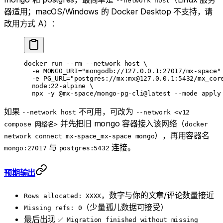
--network host
器适用；macOS/Windows 的 Docker Desktop 不支持，请
改用方式 A）：
docker
 run
 --rm
 --network
 host
 \
  -e
 MONGO_URI="mongodb://127.0.0.1:27017/mx-space"
  -e
 PG_URL="postgres://mx:mx@127.0.0.1:5432/mx_cor
  node:22-alpine
 \
  npx
 -y
 @mx-space/mongo-pg-cli@latest
 --mode
 apply
如果
不可用，可改为
--network host
--network <v12
并先把旧 mongo 容器接入该网络（
compose 网络名>
docker
），再用容器名
network connect mx-space_mx-space mongo
与
连接。
mongo:27017
postgres:5432
预期输出
，数字与你的文章/评论数量接近
Rows allocated: XXXX
（少量孤儿数据可接受）
Missing refs: 0
最后出现
✅ Migration finished without missing