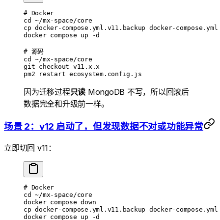
# Docker
cd
 ~/mx-space/core
cp
 docker-compose.yml.v11.backup
 docker-compose.yml
docker
 compose
 up
 -d
# 源码
cd
 ~/mx-space/core
git
 checkout
 v11.x.x
pm2
 restart
 ecosystem.config.js
因为迁移过程
只读
MongoDB 不写，所以回滚后
数据完全和升级前一样。
场景 2：v12 启动了，但发现数据不对或功能异常
立即切回 v11：
# Docker
cd
 ~/mx-space/core
docker
 compose
 down
cp
 docker-compose.yml.v11.backup
 docker-compose.yml
docker
 compose
 up
 -d