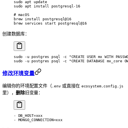
sudo
 apt
 update
sudo
 apt
 install
 postgresql-16
# macOS
brew
 install
 postgresql@16
brew
 services
 start
 postgresql@16
创建数据库：
sudo
 -u
 postgres
 psql
 -c
 "CREATE USER mx WITH PASSW
sudo
 -u
 postgres
 psql
 -c
 "CREATE DATABASE mx_core O
修改环境变量
编辑你的环境配置文件（
或直接在
.env
ecosystem.config.js
里），
删除
旧变量：
- DB_HOST=xxx
- MONGO_CONNECTION=xxx