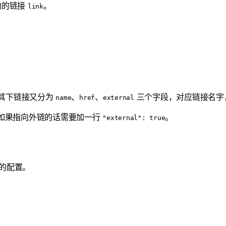
向的链接
。
link
其下链接又分为
、
、
三个字段，对应链接名字
name
href
external
意如果指向外链的话需要加一行
。
"external": true
）的配置。