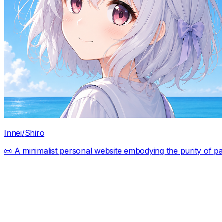
Innei
/
Shiro
📜 A minimalist personal website embodying the purity of p