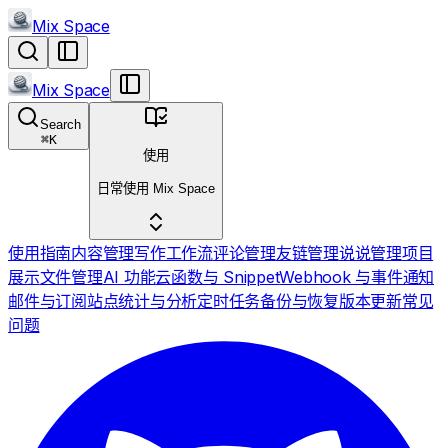
Mix Space
Mix Space
Search
⌘
K
使用
日常使用 Mix Space
使用指南
内容管理
写作工作流
评论管理
友链管理
说说管理
项目
展示
文件管理
AI 功能
云函数与 Snippet
Webhook 与事件通知
邮件与订阅
站点统计与分析
定时任务
备份与恢复
版本更新
常见
问题