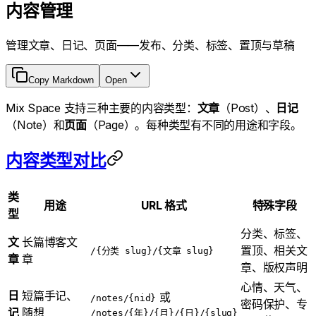
内容管理
管理文章、日记、页面——发布、分类、标签、置顶与草稿
Copy Markdown
Open
Mix Space 支持三种主要的内容类型：
文章
（Post）、
日记
（Note）和
页面
（Page）。每种类型有不同的用途和字段。
内容类型对比
类
用途
URL 格式
特殊字段
型
分类、标签、
文
长篇博客文
置顶、相关文
/{分类 slug}/{文章 slug}
章
章
章、版权声明
心情、天气、
日
短篇手记、
或
/notes/{nid}
密码保护、专
记
随想
/notes/{年}/{月}/{日}/{slug}