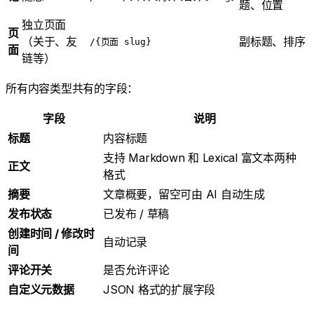
题、位置
独立页面
页
（关于、友
副标题、排序
/{页面 slug}
面
链等）
所有内容类型共有的字段：
字段
说明
标题
内容标题
支持 Markdown 和 Lexical 富文本两种
正文
格式
摘要
文章概要，留空可由 AI 自动生成
发布状态
已发布 / 草稿
创建时间 / 修改时
自动记录
间
评论开关
是否允许评论
自定义元数据
JSON 格式的扩展字段