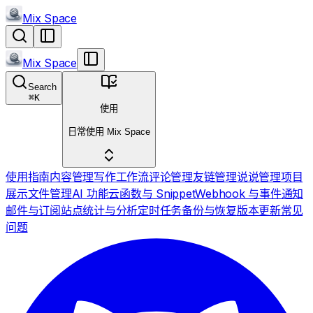
Mix Space
Mix Space
Search
⌘
K
使用
日常使用 Mix Space
使用指南
内容管理
写作工作流
评论管理
友链管理
说说管理
项目
展示
文件管理
AI 功能
云函数与 Snippet
Webhook 与事件通知
邮件与订阅
站点统计与分析
定时任务
备份与恢复
版本更新
常见
问题